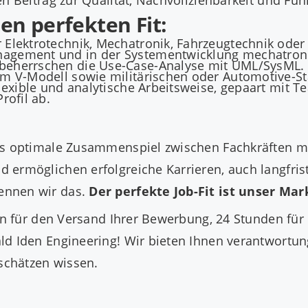
igen Beitrag zur Qualität, Nachvollziehbarkeit und 
nen perfekten Fit:
Elektrotechnik, Mechatronik, Fahrzeugtechnik oder 
agement und in der Systementwicklung mechatronis
beherrschen die Use-Case-Analyse mit UML/SysML.
m V-Modell sowie militärischen oder Automotive-St
lexible und analytische Arbeitsweise, gepaart mit T
rofil ab.
das optimale Zusammenspiel zwischen Fachkräften 
 ermöglichen erfolgreiche Karrieren, auch langfri
ennen wir das.
Der perfekte Job-Fit ist unser Ma
den für den Versand Ihrer Bewerbung, 24 Stunden fü
d Iden Engineering! Wir bieten Ihnen verantwortungs
 schätzen wissen.