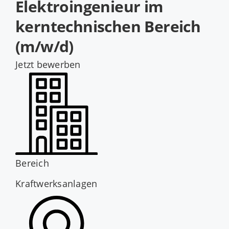
Elektroingenieur im
Jobs
kerntechnischen Bereich
(m/w/d)
Jetzt bewerben
Bereich
Kraftwerksanlagen