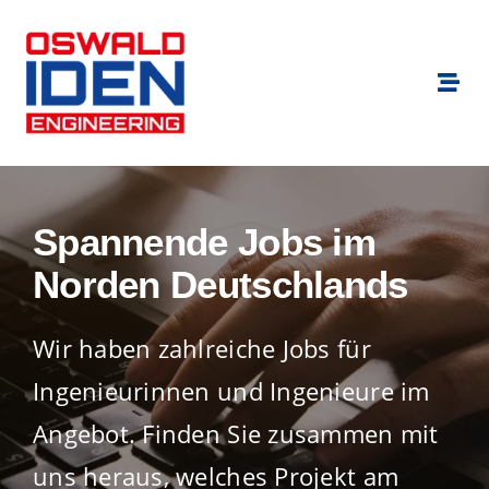
Zum
Inhalt
springen
Togg
Navi
Branchen
Für Bewerber
Spannende Jobs im
Norden Deutschlands
Für Unternehmen
Wir haben zahlreiche Jobs für
Standorte
Ingenieurinnen und Ingenieure im
Über uns
Angebot. Finden Sie zusammen mit
uns heraus, welches Projekt am