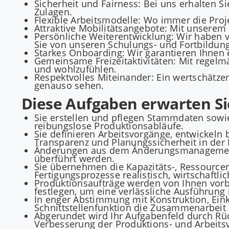
Sicherheit und Fairness: Bei uns erhalten Si
Zulagen.
Flexible Arbeitsmodelle: Wo immer die Proje
Attraktive Mobilitätsangebote: Mit unsere
Persönliche Weiterentwicklung: Wir haben vi
Sie von unseren Schulungs- und Fortbildun
Starkes Onboarding: Wir garantieren Ihnen e
Gemeinsame Freizeitaktivitäten: Mit regelmä
und wohlzufühlen.
Respektvolles Miteinander: Ein wertschätz
genauso sehen.
Diese Aufgaben erwarten Si
Sie erstellen und pflegen Stammdaten sowie
reibungslose Produktionsabläufe.
Sie definieren Arbeitsvorgänge, entwickeln b
Transparenz und Planungssicherheit in der 
Änderungen aus dem Änderungsmanagement s
überführt werden.
Sie übernehmen die Kapazitäts-, Ressource
Fertigungsprozesse realistisch, wirtschaftl
Produktionsaufträge werden von Ihnen vorbe
festlegen, um eine verlässliche Ausführung i
In enger Abstimmung mit Konstruktion, Eink
Schnittstellenfunktion die Zusammenarbeit 
Abgerundet wird Ihr Aufgabenfeld durch Rüc
Verbesserung der Produktions- und Arbeitsv