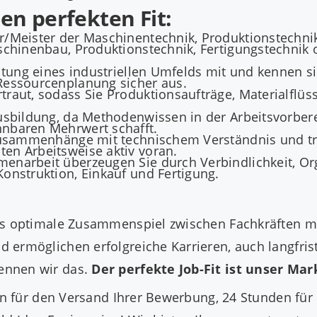
nen perfekten Fit:
r/Meister der Maschinentechnik, Produktionstechni
schinenbau, Produktionstechnik, Fertigungstechnik 
itung eines industriellen Umfelds mit und kennen s
Ressourcenplanung sicher aus.
raut, sodass Sie Produktionsaufträge, Materialflüs
Ausbildung, da Methodenwissen in der Arbeitsvorbe
nnbaren Mehrwert schafft.
 Zusammenhänge mit technischem Verständnis und t
en Arbeitsweise aktiv voran.
enarbeit überzeugen Sie durch Verbindlichkeit, Org
onstruktion, Einkauf und Fertigung.
das optimale Zusammenspiel zwischen Fachkräften 
 ermöglichen erfolgreiche Karrieren, auch langfri
ennen wir das.
Der perfekte Job-Fit ist unser Ma
den für den Versand Ihrer Bewerbung, 24 Stunden fü