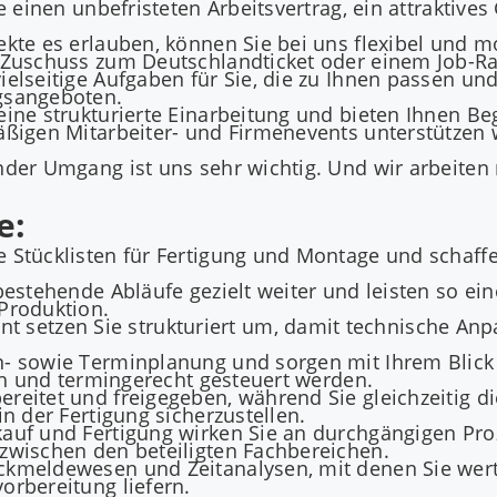
e einen unbefristeten Arbeitsvertrag, ein attraktives
kte es erlauben, können Sie bei uns flexibel und mo
m Zuschuss zum Deutschlandticket oder einem Job-Ra
elseitige Aufgaben für Sie, die zu Ihnen passen un
gsangeboten.
ine strukturierte Einarbeitung und bieten Ihnen Beg
ßigen Mitarbeiter- und Firmenevents unterstützen wi
ender Umgang ist uns sehr wichtig. Und wir arbeit
e:
 Stücklisten für Fertigung und Montage und schaffen
estehende Abläufe gezielt weiter und leisten so ein
Produktion.
etzen Sie strukturiert um, damit technische Anpa
n- sowie Terminplanung und sorgen mit Ihrem Blic
ich und termingerecht gesteuert werden.
reitet und freigegeben, während Sie gleichzeitig d
n der Fertigung sicherzustellen.
auf und Fertigung wirken Sie an durchgängigen Pro
zwischen den beteiligten Fachbereichen.
kmeldewesen und Zeitanalysen, mit denen Sie wertv
orbereitung liefern.