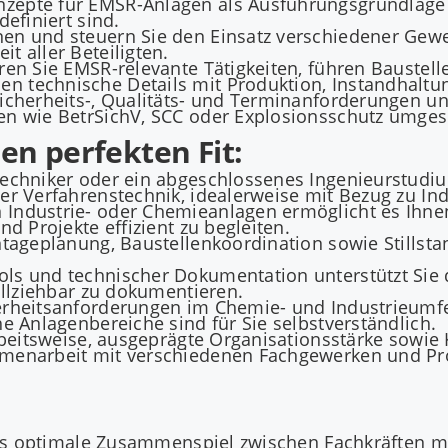
zepte für EMSR-Anlagen als Ausführungsgrundlage 
efiniert sind.
nen und steuern Sie den Einsatz verschiedener Ge
t aller Beteiligten.
ren Sie EMSR-relevante Tätigkeiten, führen Bauste
 technische Details mit Produktion, Instandhaltu
sicherheits-, Qualitäts- und Terminanforderungen u
en wie BetrSichV, SCC oder Explosionsschutz umges
nen perfekten Fit:
echniker oder ein abgeschlossenes Ingenieurstudium
er Verfahrenstechnik, idealerweise mit Bezug zu In
Industrie- oder Chemieanlagen ermöglicht es Ihnen
d Projekte effizient zu begleiten.
ntageplanung, Baustellenkoordination sowie Stillsta
s und technischer Dokumentation unterstützt Sie d
ollziehbar zu dokumentieren.
erheitsanforderungen im Chemie- und Industrieumfel
e Anlagenbereiche sind für Sie selbstverständlich.
 Arbeitsweise, ausgeprägte Organisationsstärke sow
menarbeit mit verschiedenen Fachgewerken und Proj
das optimale Zusammenspiel zwischen Fachkräften 