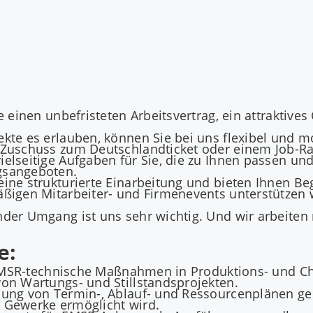
e einen unbefristeten Arbeitsvertrag, ein attraktives
kte es erlauben, können Sie bei uns flexibel und mo
m Zuschuss zum Deutschlandticket oder einem Job-Ra
elseitige Aufgaben für Sie, die zu Ihnen passen un
gsangeboten.
ine strukturierte Einarbeitung und bieten Ihnen Beg
ßigen Mitarbeiter- und Firmenevents unterstützen wi
ender Umgang ist uns sehr wichtig. Und wir arbeit
e:
ür EMSR-technische Maßnahmen in Produktions- und 
von Wartungs- und Stillstandsprojekten.
ibung von Termin-, Ablauf- und Ressourcenplänen ge
en Gewerke ermöglicht wird.