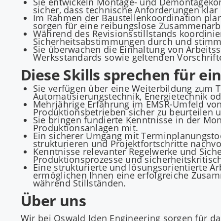
Sie entwickeln Montage- und Demontagekon
sicher, dass technische Anforderungen klar d
Im Rahmen der Baustellenkoordination pla
sorgen für eine reibungslose Zusammenarbei
Während des Revisionsstillstands koordinie
Sicherheitsabstimmungen durch und stimmen
Sie überwachen die Einhaltung von Arbeits
Werksstandards sowie geltenden Vorschrift
Diese Skills sprechen für ei
Sie verfügen über eine Weiterbildung zum T
Automatisierungstechnik, Energietechnik od
Mehrjährige Erfahrung im EMSR-Umfeld von 
Produktionsbetrieben sicher zu beurteilen un
Sie bringen fundierte Kenntnisse in der Mo
Produktionsanlagen mit.
Ein sicherer Umgang mit Terminplanungstool
strukturieren und Projektfortschritte nachv
Kenntnisse relevanter Regelwerke und Sich
Produktionsprozesse und sicherheitskritisch
Eine strukturierte und lösungsorientierte
ermöglichen Ihnen eine erfolgreiche Zusam
während Stillständen.
Über uns
Wir bei Oswald Iden Engineering sorgen für 