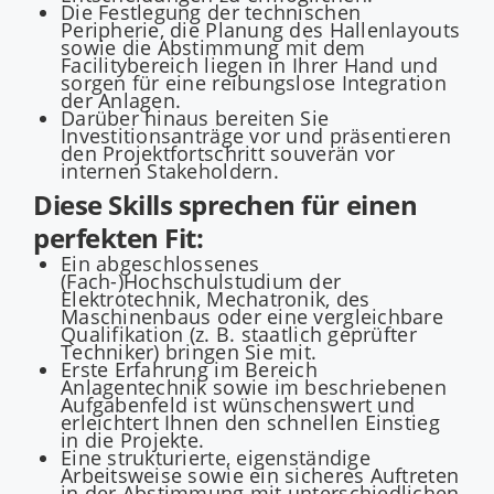
Die Festlegung der technischen
Peripherie, die Planung des Hallenlayouts
sowie die Abstimmung mit dem
Facilitybereich liegen in Ihrer Hand und
sorgen für eine reibungslose Integration
der Anlagen.
Darüber hinaus bereiten Sie
Investitionsanträge vor und präsentieren
den Projektfortschritt souverän vor
internen Stakeholdern.
Diese Skills sprechen für einen
perfekten Fit:
Ein abgeschlossenes
(Fach-)Hochschulstudium der
Elektrotechnik, Mechatronik, des
Maschinenbaus oder eine vergleichbare
Qualifikation (z. B. staatlich geprüfter
Techniker) bringen Sie mit.
Erste Erfahrung im Bereich
Anlagentechnik sowie im beschriebenen
Aufgabenfeld ist wünschenswert und
erleichtert Ihnen den schnellen Einstieg
in die Projekte.
Eine strukturierte, eigenständige
Arbeitsweise sowie ein sicheres Auftreten
in der Abstimmung mit unterschiedlichen