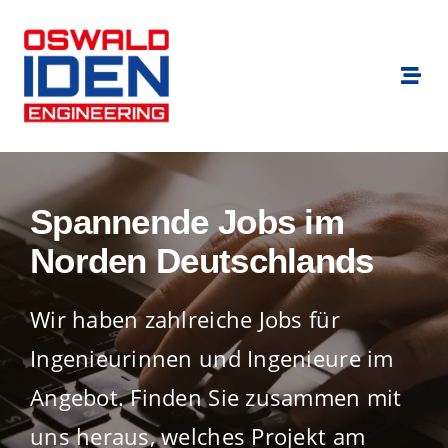
Zum
Inhalt
springen
Togg
Navi
Branchen
Für Bewerber
Spannende Jobs im
Norden Deutschlands
Für Unternehmen
Wir haben zahlreiche Jobs für
Standorte
Ingenieurinnen und Ingenieure im
Über uns
Angebot. Finden Sie zusammen mit
uns heraus, welches Projekt am